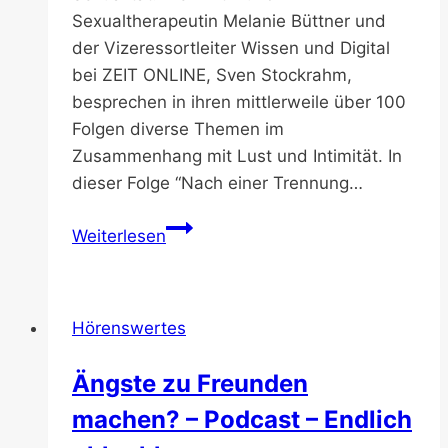
Sexualtherapeutin Melanie Büttner und
der Vizeressortleiter Wissen und Digital
bei ZEIT ONLINE, Sven Stockrahm,
besprechen in ihren mittlerweile über 100
Folgen diverse Themen im
Zusammenhang mit Lust und Intimität. In
dieser Folge “Nach einer Trennung…
“Nach
Weiterlesen
einer
Trennung
ist
Hörenswertes
unser
Hirn
Ängste zu Freunden
ein
machen? – Podcast – Endlich
kleines,
mieses