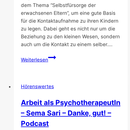
dem Thema “Selbstfürsorge der
erwachsenen Eltern”, um eine gute Basis
für die Kontaktaufnahme zu ihren Kindern
zu legen. Dabei geht es nicht nur um die
Beziehung zu den kleinen Wesen, sondern
auch um die Kontakt zu einem selber….
Wie
Weiterlesen
werde
ich
meinem
Hörenswertes
Kind
gerecht?
Arbeit als PsychotherapeutIn
–
– Sema Sari – Danke, gut! –
Familienrat
–
Podcast
Katja