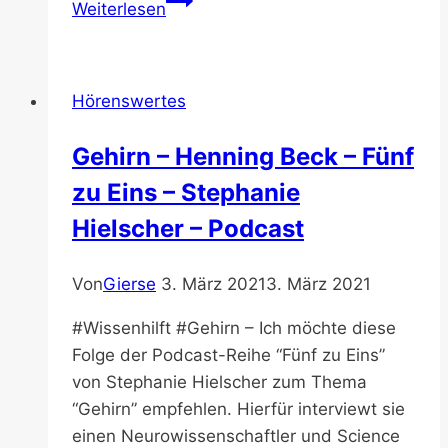
Weiterlesen
zu
Freunden
machen?
Hörenswertes
–
Podcast
Gehirn – Henning Beck – Fünf
–
zu Eins – Stephanie
Endlich
ohhmhh
Hielscher – Podcast
Von
Gierse
3. März 2021
3. März 2021
#Wissenhilft #Gehirn – Ich möchte diese
Folge der Podcast-Reihe “Fünf zu Eins”
von Stephanie Hielscher zum Thema
“Gehirn” empfehlen. Hierfür interviewt sie
einen Neurowissenschaftler und Science