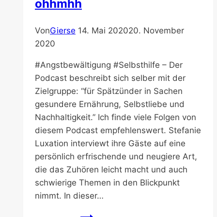
ohhmhh
…”
–
Von
Gierse
14. Mai 2020
20. November
“Ist
2020
das
normal?”
#Angstbewältigung #Selbsthilfe – Der
–
Podcast beschreibt sich selber mit der
Podcast
Zielgruppe: “für Spätzünder in Sachen
–
gesundere Ernährung, Selbstliebe und
Zeit
Nachhaltigkeit.” Ich finde viele Folgen von
online
diesem Podcast empfehlenswert. Stefanie
Luxation interviewt ihre Gäste auf eine
persönlich erfrischende und neugiere Art,
die das Zuhören leicht macht und auch
schwierige Themen in den Blickpunkt
nimmt. In dieser…
Ängste