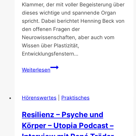
Klammer, der mit voller Begeisterung über
dieses wichtige und spannende Organ
spricht. Dabei berichtet Henning Beck von
den offenen Fragen der
Neurowissenschaften, aber auch vom
Wissen über Plastizität,
Entwicklungsfenstern…
Gehirn
Weiterlesen
–
Henning
Beck
Hörenswertes
|
Praktisches
–
Fünf
Resilienz – Psyche und
zu
Körper – Utopia Podcast –
Eins
–