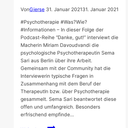
Saalfrank
Von
Gierse
31. Januar 2021
31. Januar 2021
–
Selbstfürsorge
#Psychotherapie #Was?Wie?
#Informationen – In dieser Folge der
Podcast-Reihe “Danke, gut!” interviewt die
Macherin Miriam Davoudvandi die
psychologische Psychotherapeutin Sema
Sari aus Berlin über ihre Arbeit.
Gemeinsam mit der Community hat die
Interviewerin typische Fragen in
Zusammenhang mit dem Beruf der
TherapeutIn bzw. über Psychotherapie
gesammelt. Sema Sari beantwortet diese
offen und umfangreich. Besonders
erfrischend empfinde…
Arbeit