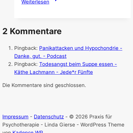
Weiterlesen
als
PsychotherapeutIn
–
2 Kommentare
Sema
Sari
–
Pingback:
Panikattacken und Hypochondrie -
Danke,
Danke, gut. - Podcast
gut!
Pingback:
Todesangst beim Suppe essen -
–
Käthe Lachmann - Jede*r Fünfte
Podcast
Die Kommentare sind geschlossen.
Impressum
-
Datenschutz
- © 2026 Praxis für
Psychotherapie - Linda Gierse - WordPress Theme
von
Kadence WP