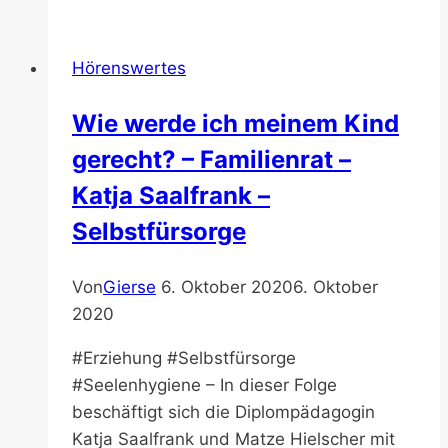
Psyche
und
Hörenswertes
Körper
–
Wie werde ich meinem Kind
Utopia
gerecht? – Familienrat –
Podcast
–
Katja Saalfrank –
Interview
Selbstfürsorge
mit
René
Von
Gierse
6. Oktober 2020
6. Oktober
Träder
2020
#Erziehung #Selbstfürsorge
#Seelenhygiene – In dieser Folge
beschäftigt sich die Diplompädagogin
Katja Saalfrank und Matze Hielscher mit