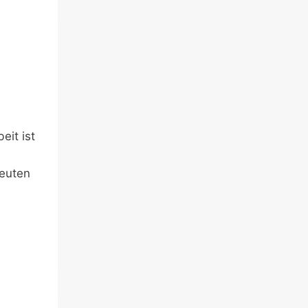
eit ist
peuten