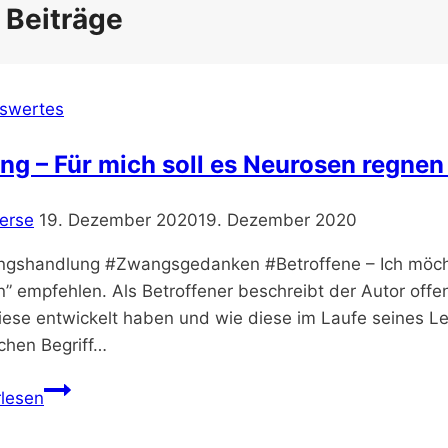
 Beiträge
swertes
g – Für mich soll es Neurosen regnen
erse
19. Dezember 2020
19. Dezember 2020
gshandlung #Zwangsgedanken #Betroffene – Ich möchte
” empfehlen. Als Betroffener beschreibt der Autor offe
iese entwickelt haben und wie diese im Laufe seines Le
chen Begriff…
Zwang
rlesen
–
Für