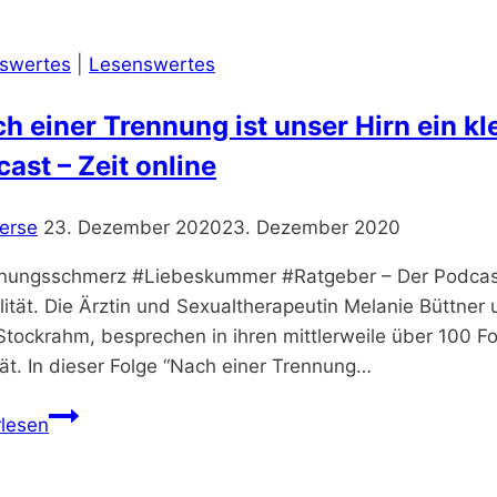
mich
soll
swertes
|
Lesenswertes
es
Neurosen
h einer Trennung ist unser Hirn ein kle
regnen
ast – Zeit online
–
Peter
erse
23. Dezember 2020
23. Dezember 2020
Wittkamp
nungsschmerz #Liebeskummer #Ratgeber – Der Podcast “
ität. Die Ärztin und Sexualtherapeutin Melanie Büttner 
Stockrahm, besprechen in ihren mittlerweile über 100
tät. In dieser Folge “Nach einer Trennung…
“Nach
rlesen
einer
Trennung