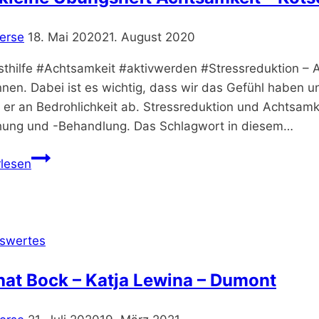
–
Kinderbuch
erse
18. Mai 2020
21. August 2020
thilfe #Achtsamkeit #aktivwerden #Stressreduktion – Ac
nnen. Dabei ist es wichtig, dass wir das Gefühl haben 
 er an Bedrohlichkeit ab. Stressreduktion und Achtsamk
hung und -Behandlung. Das Schlagwort in diesem…
das
rlesen
kleine
Übungsheft
Achtsamkeit
–
swertes
Kotsou
–
hat Bock – Katja Lewina – Dumont
Stressreduktion