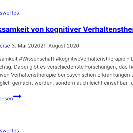
ist
unser
swertes
Hirn
ein
samkeit von kognitiver Verhaltensthe
kleines,
mieses
erse
3. Mai 2020
21. August 2020
…”
–
amkeit #Wissenschaft #kognitiveVerhaltenstherapie – D
“Ist
chtig. Dabei gibt es verschiedenste Forschungen, das h
das
tiven Verhaltenstherapie bei psychischen Erkrankungen 
normal?”
glich gemacht werden, sondern auch leicht einsehbar fü
–
Wirksamkeit
Podcast
rlesen
von
–
kognitiver
Zeit
Verhaltenstherapie
online
–
swertes