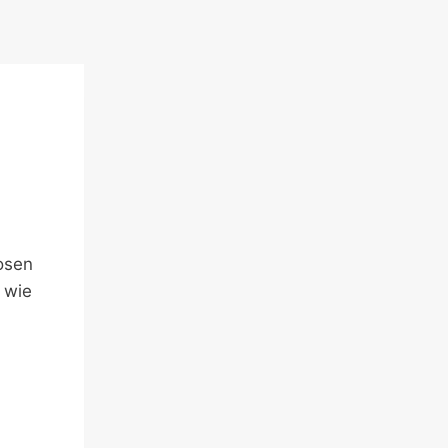
osen
 wie