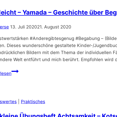
Metaanalyse
leicht – Yamada – Geschichte über Be
erse
13. Juli 2020
21. August 2020
stwertstärken #Anderegibtesgenug #Begabung – (Bilder-
n. Dieses wunderschöne gestaltete Kinder-/Jugendbuch
ndrücklichen Bildern mit dem Thema der individuellen F
andere Welt entführt und mich berührt. Empfohlen wird
Vielleicht
rlesen
–
Yamada
–
Geschichte
swertes
|
Praktisches
über
Begabung
kleine Übungsheft Achtsamkeit – Kots