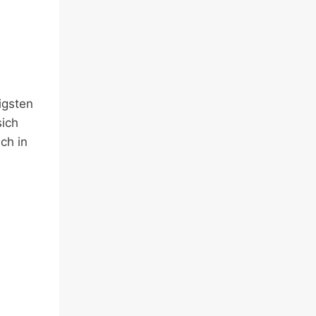
igsten
ich
ch in